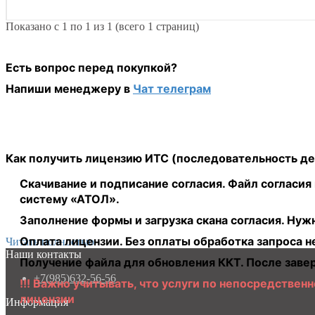
Показано с 1 по 1 из 1 (всего 1 страниц)
Есть вопрос перед покупкой?
Напиши менеджеру в
Чат телеграм
Как получить лицензию ИТС
(последовательность д
Скачивание и подписание согласия
. Файл согласия
систему «АТОЛ».
Заполнение формы и загрузка скана согласия
. Нуж
Оплата лицензии
. Без оплаты обработка запроса н
Читать полностью
Наши контакты
Получение файла для обновления ККТ
. После заве
+7(985)632-56-56
!!! Важно учитывать, что услуги по непосредстве
лицензии
Информация