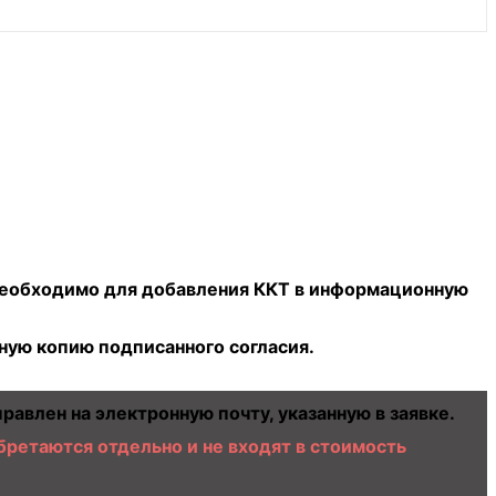
то необходимо для добавления ККТ в информационную
нную копию подписанного согласия.
равлен на электронную почту, указанную в заявке.
бретаются отдельно и не входят в стоимость