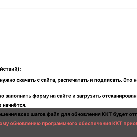
ействий):
 нужно скачать с сайта, распечатать и подписать. Э
но заполнить форму на сайте и загрузить отсканирова
е начнётся.
ршения всех шагов файл для обновления ККТ будет отп
нному обновлению программного обеспечения ККТ прио