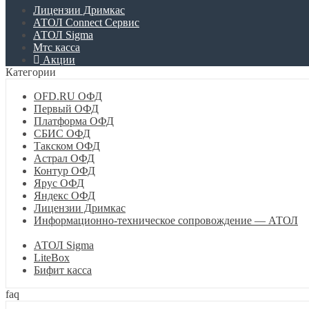
Лицензии Дримкас
АТОЛ Connect Сервис
АТОЛ Sigma
Мтс касса
Акции
Категории
OFD.RU ОФД
Первый ОФД
Платформа ОФД
СБИС ОФД
Такском ОФД
Астрал ОФД
Контур ОФД
Ярус ОФД
Яндекс ОФД
Лицензии Дримкас
Информационно-техническое сопровождение — АТОЛ
АТОЛ Sigma
LiteBox
Бифит касса
faq