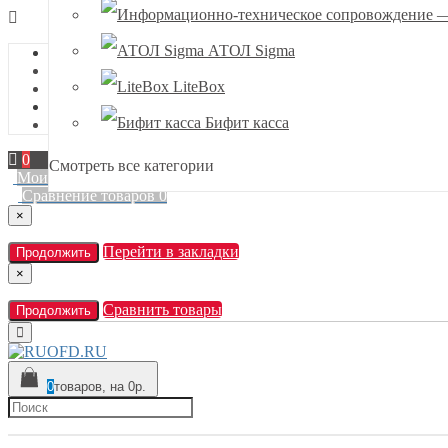
АТОЛ Sigma
Наши телефоны
+7(985)632-56-56
LiteBox
E-mail
Бифит касса
info@ruofd.ru
0
Смотреть все категории
Мои закладки
0
Сравнение товаров
0
×
Перейти в закладки
Продолжить
×
Сравнить товары
Продолжить
0
товаров, на 0р.