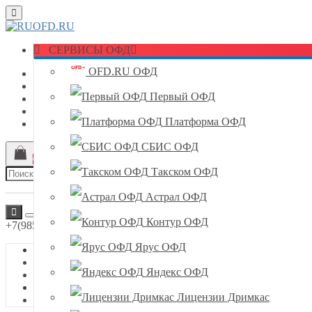
СЕРВИСЫ ОФД
OFD.RU ОФД
Лицензии Дримкас
АТОЛ Connect Сервис
Первый ОФД
АТОЛ Sigma
Мтс касса
Платформа ОФД
Акции
СБИС ОФД
0
товаров, на 0р.
Такском ОФД
Астрал ОФД
Контур ОФД
+7(985)632-56-56
Ярус ОФД
Наши телефоны
+7(985)632-56-56
Яндекс ОФД
E-mail
Лицензии Дримкас
info@ruofd.ru