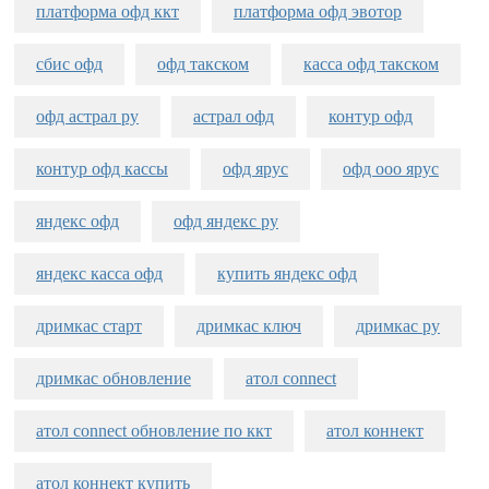
платформа офд ккт
платформа офд эвотор
сбис офд
офд такском
касса офд такском
офд астрал ру
астрал офд
контур офд
контур офд кассы
офд ярус
офд ооо ярус
яндекс офд
офд яндекс ру
яндекс касса офд
купить яндекс офд
дримкас старт
дримкас ключ
дримкас ру
дримкас обновление
атол connect
атол connect обновление по ккт
атол коннект
атол коннект купить